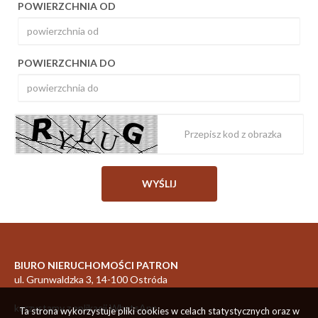
POWIERZCHNIA OD
POWIERZCHNIA DO
BIURO NIERUCHOMOŚCI PATRON
ul. Grunwaldzka 3, 14-100 Ostróda
korzystamy z aplikacji WhatsApp
Ta strona wykorzystuje pliki cookies w celach statystycznych oraz w